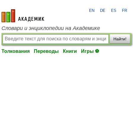
EN
DE
ES
FR
academic.ru
Словари и энциклопедии на Академике
Найти!
Толкования
Переводы
Книги
Игры ⚽