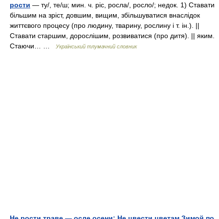
рости
— ту/, те/ш; мин. ч. ріс, росла/, росло/; недок. 1) Ставати
більшим на зріст, довшим, вищим, збільшуватися внаслідок
життєвого процесу (про людину, тварину, рослину і т. ін.). ||
Ставати старшим, дорослішим, розвиватися (про дитя). || яким.
Стаючи… …
Український тлумачний словник
Не рости траве — осле осени; Не цвести цветам Зимой по