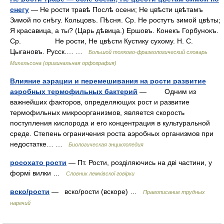
снегу
— Не рости травѣ Послѣ осени; Не цвѣсти цвѣтамъ
Зимой по снѣгу. Кольцовъ. Пѣсня. Ср. Не ростутъ зимой цвѣты;
Я красавица, а ты? (Царь дѣвица.) Ершовъ. Конекъ Горбунокъ.
Ср. Не рости, Не цвѣсти Кустику сухому. Н. С.
Цыгановъ. Русск.… …
Большой толково-фразеологический словарь
Михельсона (оригинальная орфография)
Влияние аэрации и перемешивания на рости развитие
аэробных термофильных бактерий
— Одним из
важнейших факторов, определяющих рост и развитие
термофильных микроорганизмов, является скорость
поступления кислорода и его концентрация в культуральной
среде. Степень ограничения роста аэробных организмов при
недостатке… …
Биологическая энциклопедия
росохато рости
— Пт. Рости, розділяючись на дві частини, у
формі вилки …
Словник лемківскої говірки
вско/рости
— вско/рости (вскоре) …
Правописание трудных
наречий