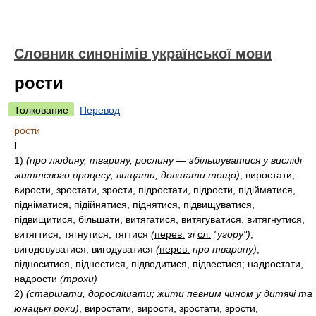
Словник синонімів української мови
рости
Толкование
Перевод
рости
I
1)
(про людину, тварину, рослину — збільшуватися у висліді
життєвого процесу; вищати, довшати тощо)
, виростати,
вирости, зростати, зрости, підростати, підрости, підійматися,
підніматися, підійнятися, піднятися, підвищуватися,
підвищитися, більшати, витягатися, витягуватися, витягнутися,
витягтися; тягнутися, тягтися
(
перев.
зі
сл.
"угору")
;
вигодовуватися, вигодуватися
(
перев.
про тварину)
;
підноситися, піднестися, підводитися, підвестися; надростати,
надрости
(трохи)
2)
(старшати, дорослішати; жити певним чином у дитячі та
юнацькі роки)
, виростати, вирости, зростати, зрости,