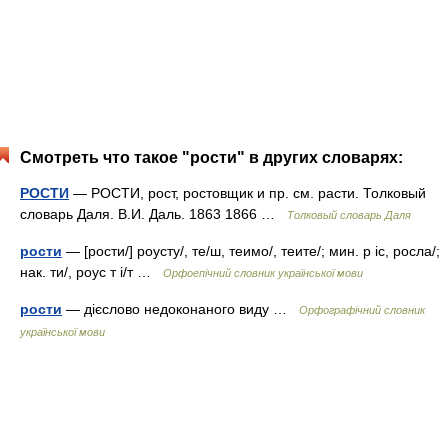
Смотреть что такое "рости" в других словарях:
РОСТИ
— РОСТИ, рост, ростовщик и пр. см. расти. Толковый
словарь Даля. В.И. Даль. 1863 1866 …
Толковый словарь Даля
рости
— [рости/] роусту/, те/ш, теимо/, теите/; мин. р іс, росла/;
нак. ти/, роус т і/т …
Орфоепічний словник української мови
рости
— дієслово недоконаного виду …
Орфографічний словник
української мови