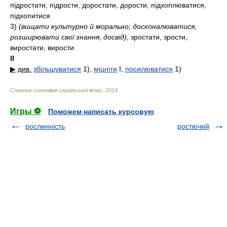
підростати, підрости, доростати, дорости, підхоплюватися,
підхопитися
3)
(вищати культурно й морально; досконалюватися,
розширювати свої знання, досвід)
, зростати, зрости,
виростати, вирости
II
▶
див.
збільшуватися
1)
,
міцніти
I
,
посилюватися
1)
Словник синонімів української мови
.
2014
.
Игры ⚽
Поможем написать курсовую
рослинність
ростючий