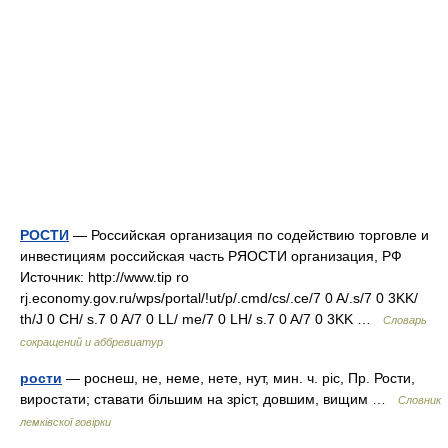
РОСТИ
— Российская организация по содействию торговле и
инвестициям российская часть РЯОСТИ организация, РФ
Источник: http://www.tip ro
rj.economy.gov.ru/wps/portal/!ut/p/.cmd/cs/.ce/7 0 A/.s/7 0 3KK/
th/J 0 CH/ s.7 0 A/7 0 LL/ me/7 0 LH/ s.7 0 A/7 0 3KK …
Словарь
сокращений и аббревиатур
рости
— роснеш, не, неме, нете, нут, мин. ч. ріс, Пр. Рости,
виростати; ставати більшим на зріст, довшим, вищим …
Словник
лемківскої говірки